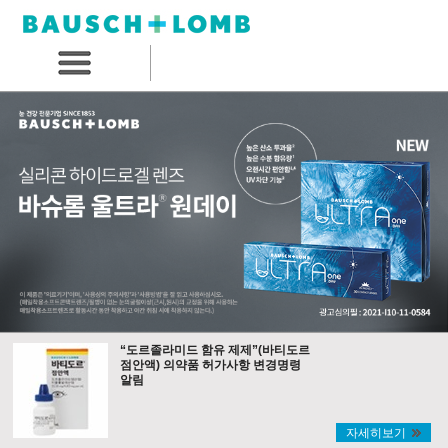
“도르졸라미드 함유 제제”(바티도르
점안액) 의약품 허가사항 변경명령
알림
자세히보기