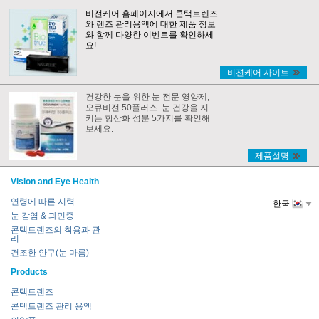
비전케어 홈페이지에서 콘택트렌즈
와 렌즈 관리용액에 대한 제품 정보
와 함께 다양한 이벤트를 확인하세
요!
비젼케어 사이트
건강한 눈을 위한 눈 전문 영양제,
오큐비전 50플러스. 눈 건강을 지
키는 항산화 성분 5가지를 확인해
보세요.
제품설명
Vision and Eye Health
연령에 따른 시력
한국
눈 감염 & 과민증
콘택트렌즈의 착용과 관
리
건조한 안구(눈 마름)
Products
콘택트렌즈
콘택트렌즈 관리 용액