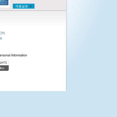
제품설명
P)
b
ersonal Information