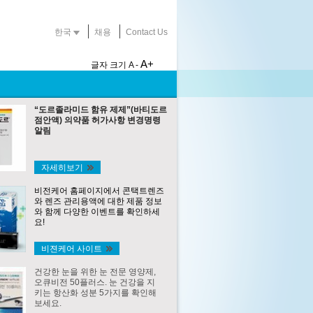
한국
채용
Contact Us
A+
글자 크기
A -
“도르졸라미드 함유 제제”(바티도르
점안액) 의약품 허가사항 변경명령
알림
자세히보기
비전케어 홈페이지에서 콘택트렌즈
와 렌즈 관리용액에 대한 제품 정보
와 함께 다양한 이벤트를 확인하세
요!
비젼케어 사이트
건강한 눈을 위한 눈 전문 영양제,
오큐비전 50플러스. 눈 건강을 지
키는 항산화 성분 5가지를 확인해
보세요.