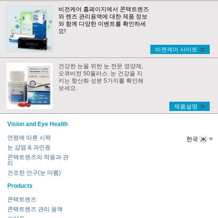
비전케어 홈페이지에서 콘택트렌즈
와 렌즈 관리용액에 대한 제품 정보
와 함께 다양한 이벤트를 확인하세
요!
비젼케어 사이트
건강한 눈을 위한 눈 전문 영양제,
오큐비전 50플러스. 눈 건강을 지
키는 항산화 성분 5가지를 확인해
보세요.
제품설명
Vision and Eye Health
연령에 따른 시력
한국
눈 감염 & 과민증
콘택트렌즈의 착용과 관
리
건조한 안구(눈 마름)
Products
콘택트렌즈
콘택트렌즈 관리 용액