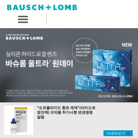
“도르졸라미드 함유 제제”(바티도르
점안액) 의약품 허가사항 변경명령
알림
자세히보기