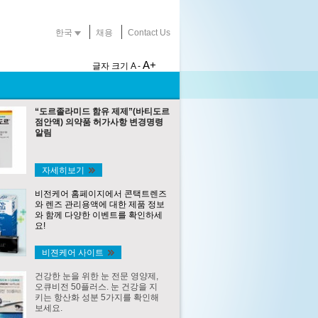
한국
채용
Contact Us
A+
글자 크기
A -
“도르졸라미드 함유 제제”(바티도르
점안액) 의약품 허가사항 변경명령
알림
자세히보기
비전케어 홈페이지에서 콘택트렌즈
와 렌즈 관리용액에 대한 제품 정보
와 함께 다양한 이벤트를 확인하세
요!
비젼케어 사이트
건강한 눈을 위한 눈 전문 영양제,
오큐비전 50플러스. 눈 건강을 지
키는 항산화 성분 5가지를 확인해
보세요.