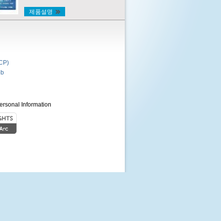
제품설명
P)
b
ersonal Information