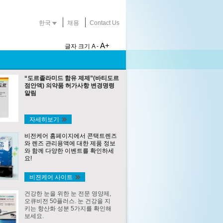
한국
채용
Contact Us
A+
글자 크기
A -
“도르졸라미드 함유 제제”(바티도르
점안액) 의약품 허가사항 변경명령
알림
자세히보기
비전케어 홈페이지에서 콘택트렌즈
와 렌즈 관리용액에 대한 제품 정보
와 함께 다양한 이벤트를 확인하세
요!
비젼케어 사이트
건강한 눈을 위한 눈 전문 영양제,
오큐비전 50플러스. 눈 건강을 지
키는 항산화 성분 5가지를 확인해
보세요.