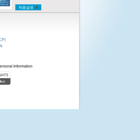
제품설명
P)
b
ersonal Information