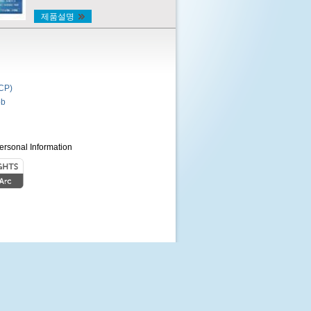
제품설명
P)
b
ersonal Information