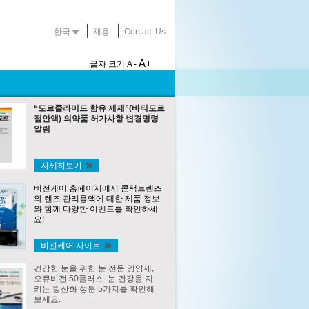
한국
채용
Contact Us
A+
글자 크기
A -
“도르졸라미드 함유 제제”(바티도르
점안액) 의약품 허가사항 변경명령
알림
자세히보기
비전케어 홈페이지에서 콘택트렌즈
와 렌즈 관리용액에 대한 제품 정보
와 함께 다양한 이벤트를 확인하세
요!
비젼케어 사이트
건강한 눈을 위한 눈 전문 영양제,
오큐비전 50플러스. 눈 건강을 지
키는 항산화 성분 5가지를 확인해
보세요.