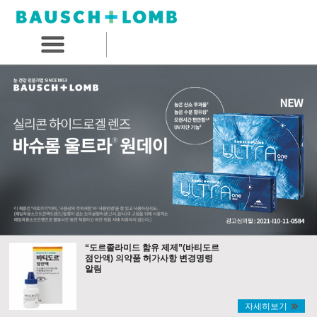
“도르졸라미드 함유 제제”(바티도르
점안액) 의약품 허가사항 변경명령
알림
자세히보기