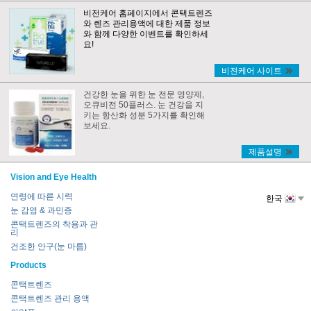
비전케어 홈페이지에서 콘택트렌즈
와 렌즈 관리용액에 대한 제품 정보
와 함께 다양한 이벤트를 확인하세
요!
비젼케어 사이트
건강한 눈을 위한 눈 전문 영양제,
오큐비전 50플러스. 눈 건강을 지
키는 항산화 성분 5가지를 확인해
보세요.
제품설명
Vision and Eye Health
연령에 따른 시력
한국
눈 감염 & 과민증
콘택트렌즈의 착용과 관
리
건조한 안구(눈 마름)
Products
콘택트렌즈
콘택트렌즈 관리 용액