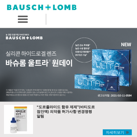
“도르졸라미드 함유 제제”(바티도르
점안액) 의약품 허가사항 변경명령
알림
자세히보기