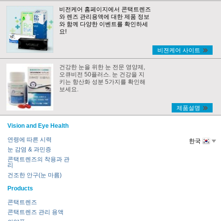
비전케어 홈페이지에서 콘택트렌즈
와 렌즈 관리용액에 대한 제품 정보
와 함께 다양한 이벤트를 확인하세
요!
비젼케어 사이트
건강한 눈을 위한 눈 전문 영양제,
오큐비전 50플러스. 눈 건강을 지
키는 항산화 성분 5가지를 확인해
보세요.
제품설명
Vision and Eye Health
연령에 따른 시력
한국
눈 감염 & 과민증
콘택트렌즈의 착용과 관
리
건조한 안구(눈 마름)
Products
콘택트렌즈
콘택트렌즈 관리 용액