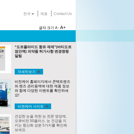
한국
채용
Contact Us
A+
글자 크기
A -
“도르졸라미드 함유 제제”(바티도르
점안액) 의약품 허가사항 변경명령
알림
자세히보기
비전케어 홈페이지에서 콘택트렌즈
와 렌즈 관리용액에 대한 제품 정보
와 함께 다양한 이벤트를 확인하세
요!
비젼케어 사이트
건강한 눈을 위한 눈 전문 영양제,
오큐비전 50플러스. 눈 건강을 지
키는 항산화 성분 5가지를 확인해
보세요.