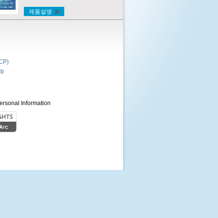
제품설명
P)
b
ersonal Information