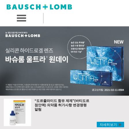
“도르졸라미드 함유 제제”(바티도르
점안액) 의약품 허가사항 변경명령
알림
자세히보기