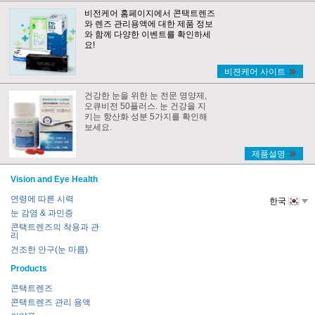
비전케어 홈페이지에서 콘택트렌즈
와 렌즈 관리용액에 대한 제품 정보
와 함께 다양한 이벤트를 확인하세
요!
비젼케어 사이트
건강한 눈을 위한 눈 전문 영양제,
오큐비전 50플러스. 눈 건강을 지
키는 항산화 성분 5가지를 확인해
보세요.
제품설명
Vision and Eye Health
연령에 따른 시력
한국
눈 감염 & 과민증
콘택트렌즈의 착용과 관
리
건조한 안구(눈 마름)
Products
콘택트렌즈
콘택트렌즈 관리 용액