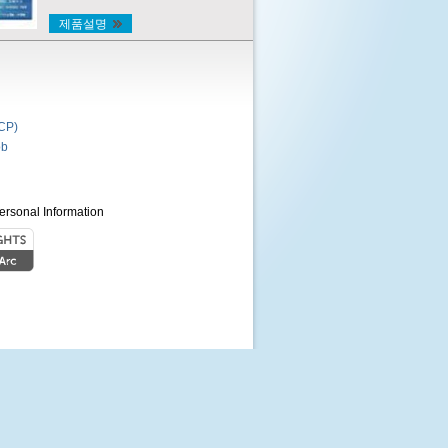
제품설명
P)
b
ersonal Information