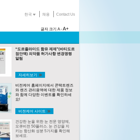
한국
채용
Contact Us
A+
글자 크기
A -
“도르졸라미드 함유 제제”(바티도르
점안액) 의약품 허가사항 변경명령
알림
자세히보기
비전케어 홈페이지에서 콘택트렌즈
와 렌즈 관리용액에 대한 제품 정보
와 함께 다양한 이벤트를 확인하세
요!
비젼케어 사이트
건강한 눈을 위한 눈 전문 영양제,
오큐비전 50플러스. 눈 건강을 지
키는 항산화 성분 5가지를 확인해
보세요.