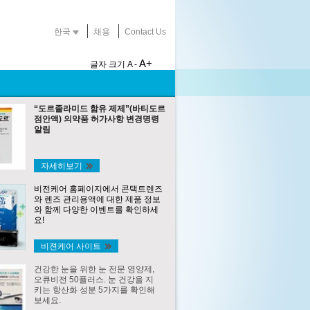
한국
채용
Contact Us
A+
글자 크기
A -
“도르졸라미드 함유 제제”(바티도르
점안액) 의약품 허가사항 변경명령
알림
자세히보기
비전케어 홈페이지에서 콘택트렌즈
와 렌즈 관리용액에 대한 제품 정보
와 함께 다양한 이벤트를 확인하세
요!
비젼케어 사이트
건강한 눈을 위한 눈 전문 영양제,
오큐비전 50플러스. 눈 건강을 지
키는 항산화 성분 5가지를 확인해
보세요.