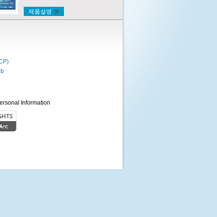
제품설명
P)
b
ersonal Information