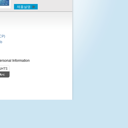
제품설명
P)
b
ersonal Information