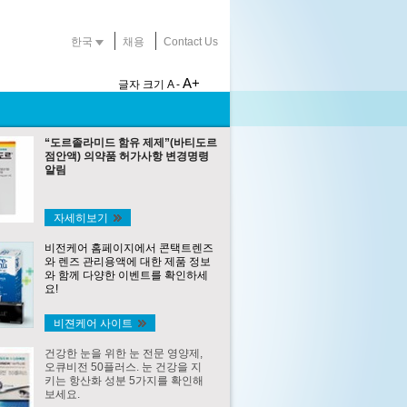
한국
채용
Contact Us
A+
글자 크기
A -
“도르졸라미드 함유 제제”(바티도르
점안액) 의약품 허가사항 변경명령
알림
자세히보기
비전케어 홈페이지에서 콘택트렌즈
와 렌즈 관리용액에 대한 제품 정보
와 함께 다양한 이벤트를 확인하세
요!
비젼케어 사이트
건강한 눈을 위한 눈 전문 영양제,
오큐비전 50플러스. 눈 건강을 지
키는 항산화 성분 5가지를 확인해
보세요.