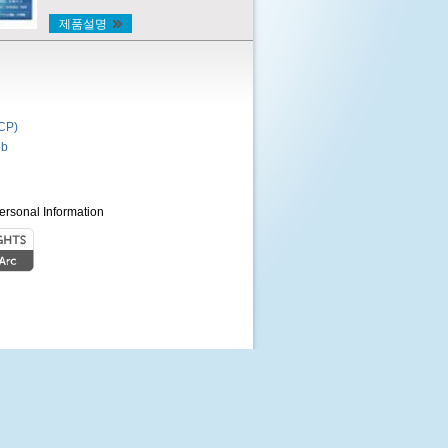
제품설명
P)
b
ersonal Information