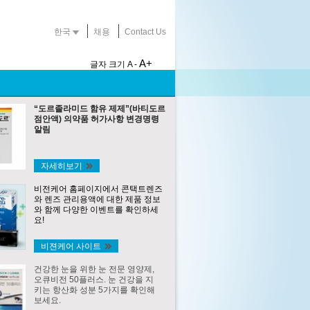
한국
채용
Contact Us
A+
글자 크기
A -
“도르졸라미드 함유 제제”(바티도르
점안액) 의약품 허가사항 변경명령
알림
자세히보기
비전케어 홈페이지에서 콘택트렌즈
와 렌즈 관리용액에 대한 제품 정보
와 함께 다양한 이벤트를 확인하세
요!
비젼케어 사이트
건강한 눈을 위한 눈 전문 영양제,
오큐비전 50플러스. 눈 건강을 지
키는 항산화 성분 5가지를 확인해
보세요.