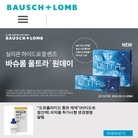
“도르졸라미드 함유 제제”(바티도르
점안액) 의약품 허가사항 변경명령
알림
자세히보기