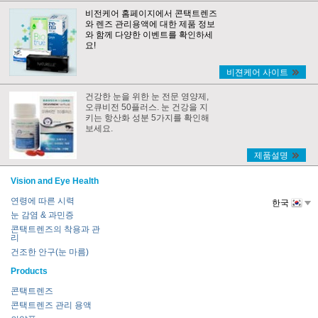
비전케어 홈페이지에서 콘택트렌즈
와 렌즈 관리용액에 대한 제품 정보
와 함께 다양한 이벤트를 확인하세
요!
비젼케어 사이트
건강한 눈을 위한 눈 전문 영양제,
오큐비전 50플러스. 눈 건강을 지
키는 항산화 성분 5가지를 확인해
보세요.
제품설명
Vision and Eye Health
연령에 따른 시력
한국
눈 감염 & 과민증
콘택트렌즈의 착용과 관
리
건조한 안구(눈 마름)
Products
콘택트렌즈
콘택트렌즈 관리 용액