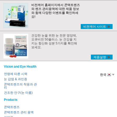
비전케어 홈페이지에서 콘택트렌즈
와 렌즈 관리용액에 대한 제품 정보
와 함께 다양한 이벤트를 확인하세
요!
비젼케어 사이트
건강한 눈을 위한 눈 전문 영양제,
오큐비전 50플러스. 눈 건강을 지
키는 항산화 성분 5가지를 확인해
보세요.
제품설명
Vision and Eye Health
연령에 따른 시력
한국
눈 감염 & 과민증
콘택트렌즈의 착용과 관
리
건조한 안구(눈 마름)
Products
콘택트렌즈
콘택트렌즈 관리 용액