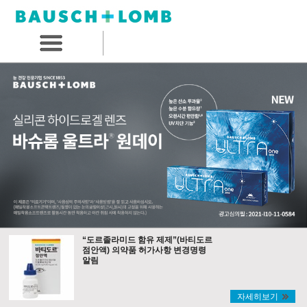
“도르졸라미드 함유 제제”(바티도르
점안액) 의약품 허가사항 변경명령
알림
자세히보기