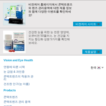
비전케어 홈페이지에서 콘택트렌즈
와 렌즈 관리용액에 대한 제품 정보
와 함께 다양한 이벤트를 확인하세
요!
비젼케어 사이트
건강한 눈을 위한 눈 전문 영양제,
오큐비전 50플러스. 눈 건강을 지
키는 항산화 성분 5가지를 확인해
보세요.
제품설명
Vision and Eye Health
연령에 따른 시력
한국
눈 감염 & 과민증
콘택트렌즈의 착용과 관
리
건조한 안구(눈 마름)
Products
콘택트렌즈
콘택트렌즈 관리 용액