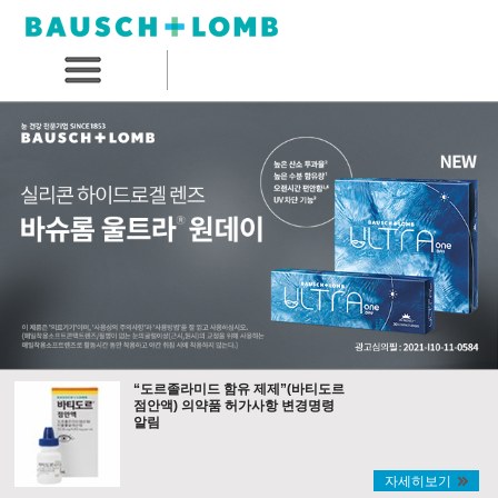
“도르졸라미드 함유 제제”(바티도르
점안액) 의약품 허가사항 변경명령
알림
자세히보기