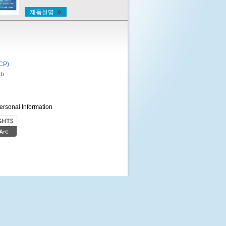
제품설명
P)
b
ersonal Information