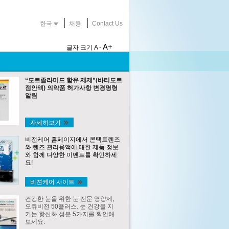
한국
채용
Contact Us
A+
글자 크기
A -
“도르졸라미드 함유 제제”(바티도르
점안액) 의약품 허가사항 변경명령
알림
자세히보기
비전케어 홈페이지에서 콘택트렌즈
와 렌즈 관리용액에 대한 제품 정보
와 함께 다양한 이벤트를 확인하세
요!
비젼케어 사이트
건강한 눈을 위한 눈 전문 영양제,
오큐비전 50플러스. 눈 건강을 지
키는 항산화 성분 5가지를 확인해
보세요.