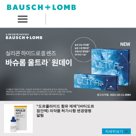
“도르졸라미드 함유 제제”(바티도르
점안액) 의약품 허가사항 변경명령
알림
자세히보기