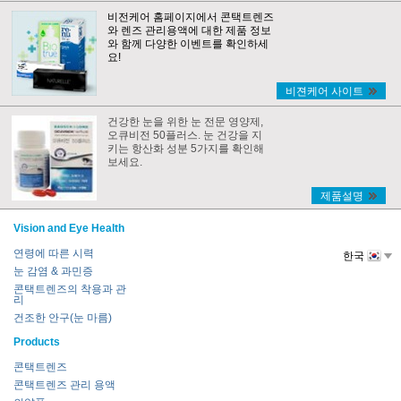
비전케어 홈페이지에서 콘택트렌즈
와 렌즈 관리용액에 대한 제품 정보
와 함께 다양한 이벤트를 확인하세
요!
비젼케어 사이트
건강한 눈을 위한 눈 전문 영양제,
오큐비전 50플러스. 눈 건강을 지
키는 항산화 성분 5가지를 확인해
보세요.
제품설명
Vision and Eye Health
연령에 따른 시력
한국
눈 감염 & 과민증
콘택트렌즈의 착용과 관
리
건조한 안구(눈 마름)
Products
콘택트렌즈
콘택트렌즈 관리 용액