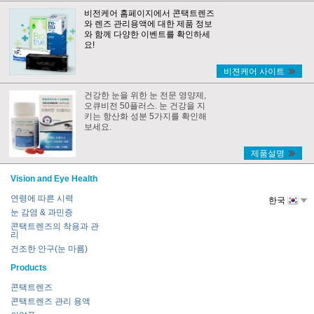
비전케어 홈페이지에서 콘택트렌즈
와 렌즈 관리용액에 대한 제품 정보
와 함께 다양한 이벤트를 확인하세
요!
비젼케어 사이트
건강한 눈을 위한 눈 전문 영양제,
오큐비전 50플러스. 눈 건강을 지
키는 항산화 성분 5가지를 확인해
보세요.
제품설명
Vision and Eye Health
연령에 따른 시력
한국
눈 감염 & 과민증
콘택트렌즈의 착용과 관
리
건조한 안구(눈 마름)
Products
콘택트렌즈
콘택트렌즈 관리 용액