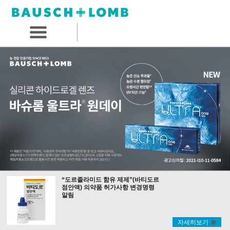
“도르졸라미드 함유 제제”(바티도르
점안액) 의약품 허가사항 변경명령
알림
자세히보기