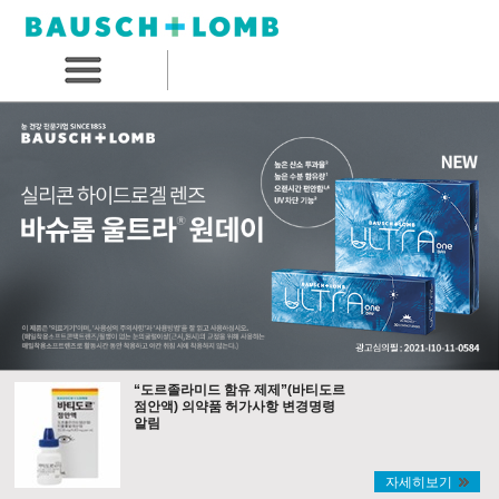
“도르졸라미드 함유 제제”(바티도르
점안액) 의약품 허가사항 변경명령
알림
자세히보기