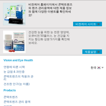
비전케어 홈페이지에서 콘택트렌즈
와 렌즈 관리용액에 대한 제품 정보
와 함께 다양한 이벤트를 확인하세
요!
비젼케어 사이트
건강한 눈을 위한 눈 전문 영양제,
오큐비전 50플러스. 눈 건강을 지
키는 항산화 성분 5가지를 확인해
보세요.
제품설명
Vision and Eye Health
연령에 따른 시력
한국
눈 감염 & 과민증
콘택트렌즈의 착용과 관
리
건조한 안구(눈 마름)
Products
콘택트렌즈
콘택트렌즈 관리 용액