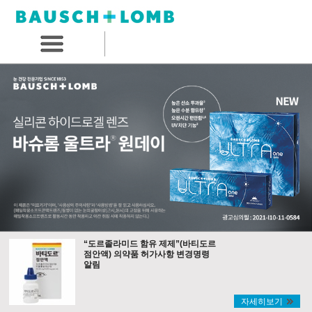
“도르졸라미드 함유 제제”(바티도르
점안액) 의약품 허가사항 변경명령
알림
자세히보기