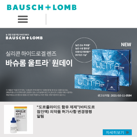
“도르졸라미드 함유 제제”(바티도르
점안액) 의약품 허가사항 변경명령
알림
자세히보기