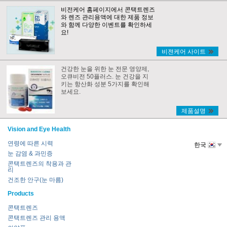
비전케어 홈페이지에서 콘택트렌즈
와 렌즈 관리용액에 대한 제품 정보
와 함께 다양한 이벤트를 확인하세
요!
비젼케어 사이트
건강한 눈을 위한 눈 전문 영양제,
오큐비전 50플러스. 눈 건강을 지
키는 항산화 성분 5가지를 확인해
보세요.
제품설명
Vision and Eye Health
연령에 따른 시력
한국
눈 감염 & 과민증
콘택트렌즈의 착용과 관
리
건조한 안구(눈 마름)
Products
콘택트렌즈
콘택트렌즈 관리 용액