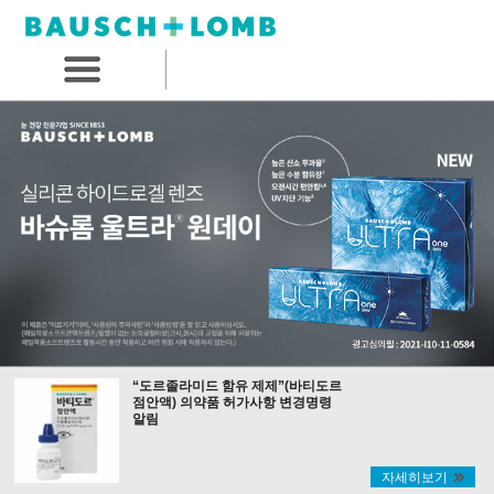
“도르졸라미드 함유 제제”(바티도르
점안액) 의약품 허가사항 변경명령
알림
자세히보기