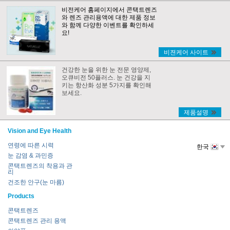
비전케어 홈페이지에서 콘택트렌즈
와 렌즈 관리용액에 대한 제품 정보
와 함께 다양한 이벤트를 확인하세
요!
비젼케어 사이트
건강한 눈을 위한 눈 전문 영양제,
오큐비전 50플러스. 눈 건강을 지
키는 항산화 성분 5가지를 확인해
보세요.
제품설명
Vision and Eye Health
연령에 따른 시력
한국
눈 감염 & 과민증
콘택트렌즈의 착용과 관
리
건조한 안구(눈 마름)
Products
콘택트렌즈
콘택트렌즈 관리 용액