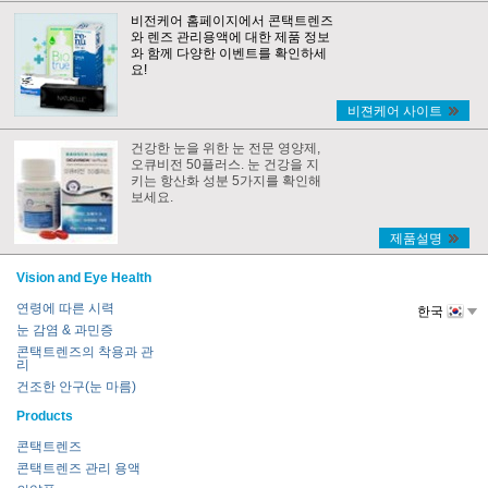
비전케어 홈페이지에서 콘택트렌즈
와 렌즈 관리용액에 대한 제품 정보
와 함께 다양한 이벤트를 확인하세
요!
비젼케어 사이트
건강한 눈을 위한 눈 전문 영양제,
오큐비전 50플러스. 눈 건강을 지
키는 항산화 성분 5가지를 확인해
보세요.
제품설명
Vision and Eye Health
연령에 따른 시력
한국
눈 감염 & 과민증
콘택트렌즈의 착용과 관
리
건조한 안구(눈 마름)
Products
콘택트렌즈
콘택트렌즈 관리 용액