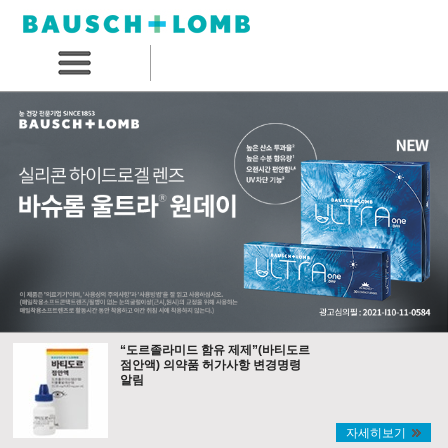
“도르졸라미드 함유 제제”(바티도르
점안액) 의약품 허가사항 변경명령
알림
자세히보기