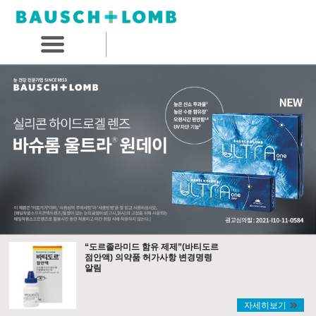
“도르졸라미드 함유 제제”(바티도르
점안액) 의약품 허가사항 변경명령
알림
자세히보기