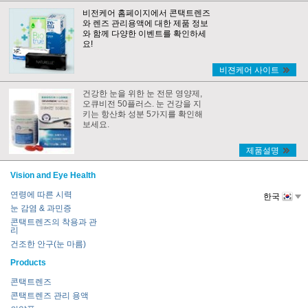
비전케어 홈페이지에서 콘택트렌즈
와 렌즈 관리용액에 대한 제품 정보
와 함께 다양한 이벤트를 확인하세
요!
비젼케어 사이트
건강한 눈을 위한 눈 전문 영양제,
오큐비전 50플러스. 눈 건강을 지
키는 항산화 성분 5가지를 확인해
보세요.
제품설명
Vision and Eye Health
연령에 따른 시력
한국
눈 감염 & 과민증
콘택트렌즈의 착용과 관
리
건조한 안구(눈 마름)
Products
콘택트렌즈
콘택트렌즈 관리 용액