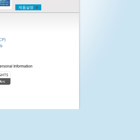
제품설명
P)
b
ersonal Information