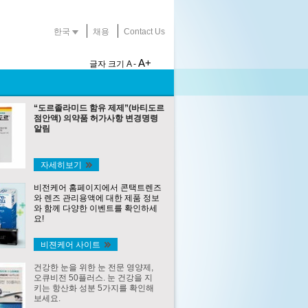
한국
채용
Contact Us
A+
글자 크기
A -
“도르졸라미드 함유 제제”(바티도르
점안액) 의약품 허가사항 변경명령
알림
자세히보기
비전케어 홈페이지에서 콘택트렌즈
와 렌즈 관리용액에 대한 제품 정보
와 함께 다양한 이벤트를 확인하세
요!
비젼케어 사이트
건강한 눈을 위한 눈 전문 영양제,
오큐비전 50플러스. 눈 건강을 지
키는 항산화 성분 5가지를 확인해
보세요.