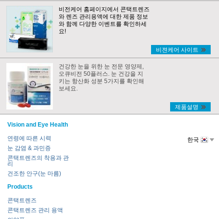
비전케어 홈페이지에서 콘택트렌즈
와 렌즈 관리용액에 대한 제품 정보
와 함께 다양한 이벤트를 확인하세
요!
비젼케어 사이트
건강한 눈을 위한 눈 전문 영양제,
오큐비전 50플러스. 눈 건강을 지
키는 항산화 성분 5가지를 확인해
보세요.
제품설명
Vision and Eye Health
연령에 따른 시력
한국
눈 감염 & 과민증
콘택트렌즈의 착용과 관
리
건조한 안구(눈 마름)
Products
콘택트렌즈
콘택트렌즈 관리 용액