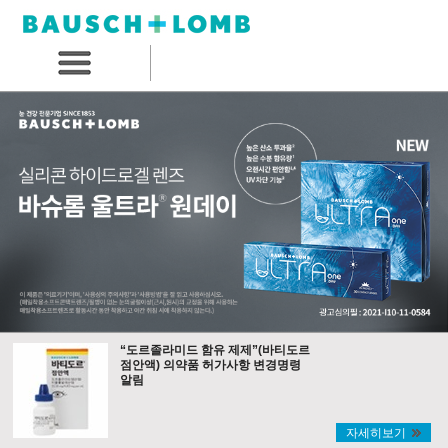
“도르졸라미드 함유 제제”(바티도르
점안액) 의약품 허가사항 변경명령
알림
자세히보기