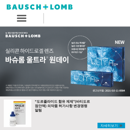
“도르졸라미드 함유 제제”(바티도르
점안액) 의약품 허가사항 변경명령
알림
자세히보기