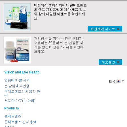
비전케어 홈페이지에서 콘택트렌즈
와 렌즈 관리용액에 대한 제품 정보
와 함께 다양한 이벤트를 확인하세
요!
비젼케어 사이트
건강한 눈을 위한 눈 전문 영양제,
오큐비전 50플러스. 눈 건강을 지
키는 항산화 성분 5가지를 확인해
보세요.
제품설명
Vision and Eye Health
연령에 따른 시력
한국
눈 감염 & 과민증
콘택트렌즈의 착용과 관
리
건조한 안구(눈 마름)
Products
콘택트렌즈
콘택트렌즈 관리 용액