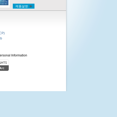
제품설명
P)
b
ersonal Information