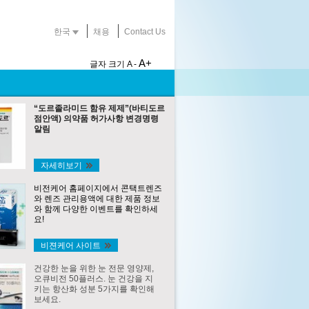
한국
채용
Contact Us
A+
글자 크기
A -
“도르졸라미드 함유 제제”(바티도르
점안액) 의약품 허가사항 변경명령
알림
자세히보기
비전케어 홈페이지에서 콘택트렌즈
와 렌즈 관리용액에 대한 제품 정보
와 함께 다양한 이벤트를 확인하세
요!
비젼케어 사이트
건강한 눈을 위한 눈 전문 영양제,
오큐비전 50플러스. 눈 건강을 지
키는 항산화 성분 5가지를 확인해
보세요.