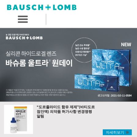
“도르졸라미드 함유 제제”(바티도르
점안액) 의약품 허가사항 변경명령
알림
자세히보기