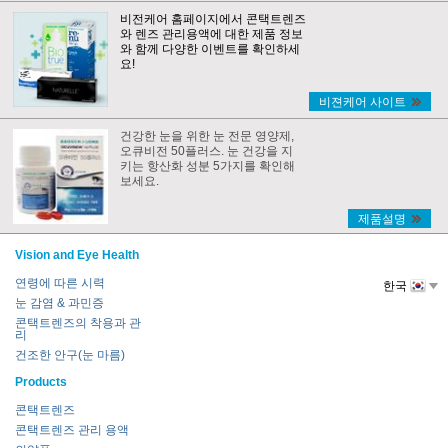
비전케어 홈페이지에서 콘택트렌즈
와 렌즈 관리용액에 대한 제품 정보
와 함께 다양한 이벤트를 확인하세
요!
비젼케어 사이트
건강한 눈을 위한 눈 전문 영양제,
오큐비전 50플러스. 눈 건강을 지
키는 항산화 성분 5가지를 확인해
보세요.
제품설명
Vision and Eye Health
연령에 따른 시력
한국
눈 감염 & 과민증
콘택트렌즈의 착용과 관
리
건조한 안구(눈 마름)
Products
콘택트렌즈
콘택트렌즈 관리 용액