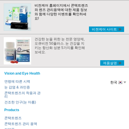
비전케어 홈페이지에서 콘택트렌즈
와 렌즈 관리용액에 대한 제품 정보
와 함께 다양한 이벤트를 확인하세
요!
비젼케어 사이트
건강한 눈을 위한 눈 전문 영양제,
오큐비전 50플러스. 눈 건강을 지
키는 항산화 성분 5가지를 확인해
보세요.
제품설명
Vision and Eye Health
연령에 따른 시력
한국
눈 감염 & 과민증
콘택트렌즈의 착용과 관
리
건조한 안구(눈 마름)
Products
콘택트렌즈
콘택트렌즈 관리 용액