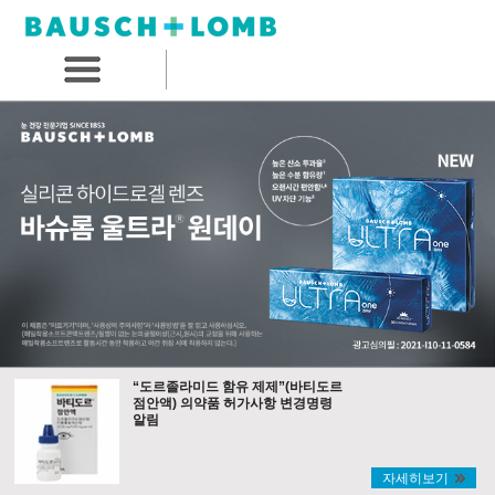
“도르졸라미드 함유 제제”(바티도르
점안액) 의약품 허가사항 변경명령
알림
자세히보기