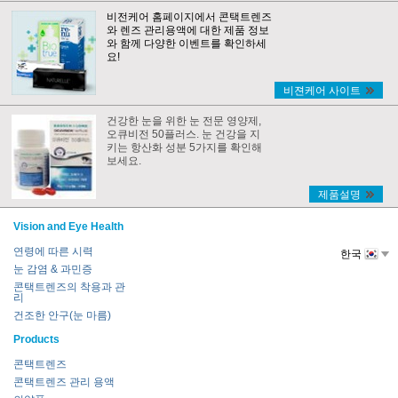
비전케어 홈페이지에서 콘택트렌즈
와 렌즈 관리용액에 대한 제품 정보
와 함께 다양한 이벤트를 확인하세
요!
비젼케어 사이트
건강한 눈을 위한 눈 전문 영양제,
오큐비전 50플러스. 눈 건강을 지
키는 항산화 성분 5가지를 확인해
보세요.
제품설명
Vision and Eye Health
연령에 따른 시력
한국
눈 감염 & 과민증
콘택트렌즈의 착용과 관
리
건조한 안구(눈 마름)
Products
콘택트렌즈
콘택트렌즈 관리 용액