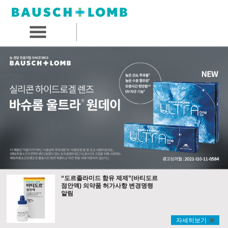
“도르졸라미드 함유 제제”(바티도르
점안액) 의약품 허가사항 변경명령
알림
자세히보기