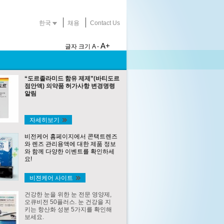
한국
채용
Contact Us
A+
글자 크기
A -
“도르졸라미드 함유 제제”(바티도르
점안액) 의약품 허가사항 변경명령
알림
자세히보기
비전케어 홈페이지에서 콘택트렌즈
와 렌즈 관리용액에 대한 제품 정보
와 함께 다양한 이벤트를 확인하세
요!
비젼케어 사이트
건강한 눈을 위한 눈 전문 영양제,
오큐비전 50플러스. 눈 건강을 지
키는 항산화 성분 5가지를 확인해
보세요.