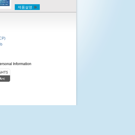
제품설명
P)
b
ersonal Information