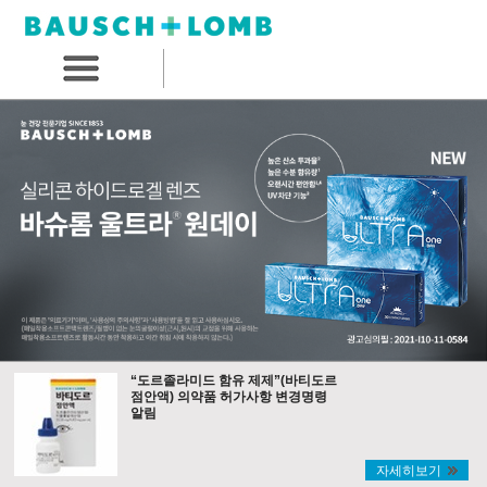
“도르졸라미드 함유 제제”(바티도르
점안액) 의약품 허가사항 변경명령
알림
자세히보기