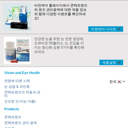
비전케어 홈페이지에서 콘택트렌즈
와 렌즈 관리용액에 대한 제품 정보
와 함께 다양한 이벤트를 확인하세
요!
비젼케어 사이트
건강한 눈을 위한 눈 전문 영양제,
오큐비전 50플러스. 눈 건강을 지
키는 항산화 성분 5가지를 확인해
보세요.
제품설명
Vision and Eye Health
연령에 따른 시력
한국
눈 감염 & 과민증
콘택트렌즈의 착용과 관
리
건조한 안구(눈 마름)
Products
콘택트렌즈
콘택트렌즈 관리 용액