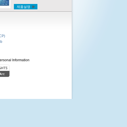
제품설명
P)
b
ersonal Information