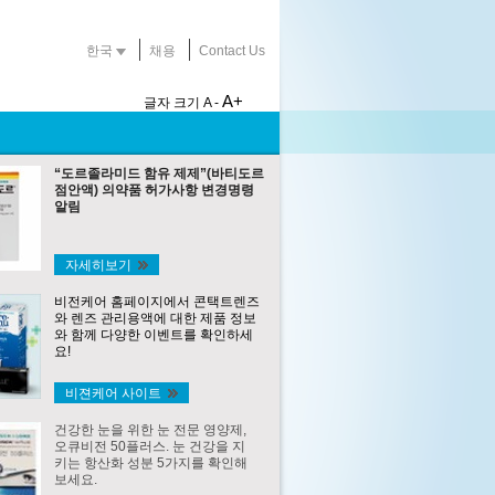
한국
채용
Contact Us
A+
글자 크기
A -
“도르졸라미드 함유 제제”(바티도르
점안액) 의약품 허가사항 변경명령
알림
자세히보기
비전케어 홈페이지에서 콘택트렌즈
와 렌즈 관리용액에 대한 제품 정보
와 함께 다양한 이벤트를 확인하세
요!
비젼케어 사이트
건강한 눈을 위한 눈 전문 영양제,
오큐비전 50플러스. 눈 건강을 지
키는 항산화 성분 5가지를 확인해
보세요.