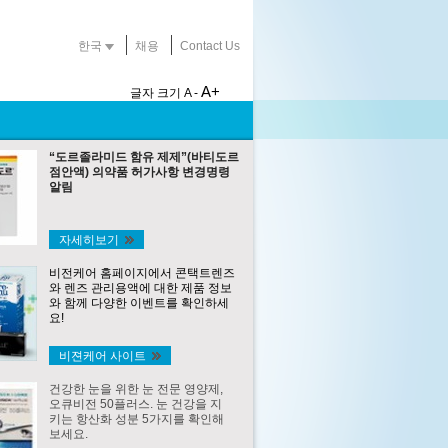
한국
채용
Contact Us
A+
글자 크기
A -
“도르졸라미드 함유 제제”(바티도르
점안액) 의약품 허가사항 변경명령
알림
자세히보기
비전케어 홈페이지에서 콘택트렌즈
와 렌즈 관리용액에 대한 제품 정보
와 함께 다양한 이벤트를 확인하세
요!
비젼케어 사이트
건강한 눈을 위한 눈 전문 영양제,
오큐비전 50플러스. 눈 건강을 지
키는 항산화 성분 5가지를 확인해
보세요.