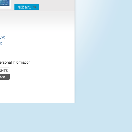
제품설명
P)
b
ersonal Information