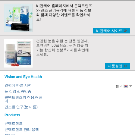
비전케어 홈페이지에서 콘택트렌즈
와 렌즈 관리용액에 대한 제품 정보
와 함께 다양한 이벤트를 확인하세
요!
비젼케어 사이트
건강한 눈을 위한 눈 전문 영양제,
오큐비전 50플러스. 눈 건강을 지
키는 항산화 성분 5가지를 확인해
보세요.
제품설명
Vision and Eye Health
연령에 따른 시력
한국
눈 감염 & 과민증
콘택트렌즈의 착용과 관
리
건조한 안구(눈 마름)
Products
콘택트렌즈
콘택트렌즈 관리 용액