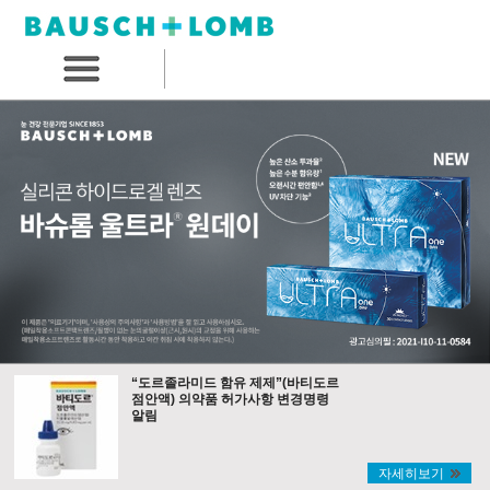
“도르졸라미드 함유 제제”(바티도르
점안액) 의약품 허가사항 변경명령
알림
자세히보기