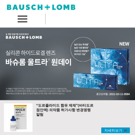
“도르졸라미드 함유 제제”(바티도르
점안액) 의약품 허가사항 변경명령
알림
자세히보기