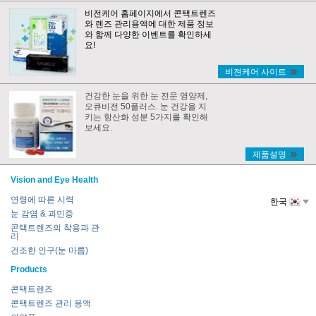
비전케어 홈페이지에서 콘택트렌즈
와 렌즈 관리용액에 대한 제품 정보
와 함께 다양한 이벤트를 확인하세
요!
비젼케어 사이트
건강한 눈을 위한 눈 전문 영양제,
오큐비전 50플러스. 눈 건강을 지
키는 항산화 성분 5가지를 확인해
보세요.
제품설명
Vision and Eye Health
연령에 따른 시력
한국
눈 감염 & 과민증
콘택트렌즈의 착용과 관
리
건조한 안구(눈 마름)
Products
콘택트렌즈
콘택트렌즈 관리 용액