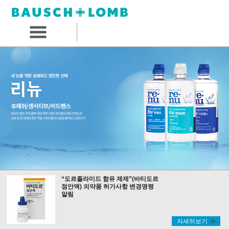
“도르졸라미드 함유 제제”(바티도르
점안액) 의약품 허가사항 변경명령
알림
자세히보기