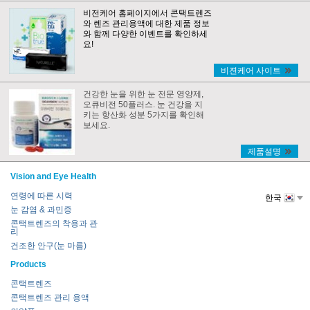
비전케어 홈페이지에서 콘택트렌즈
와 렌즈 관리용액에 대한 제품 정보
와 함께 다양한 이벤트를 확인하세
요!
비젼케어 사이트
건강한 눈을 위한 눈 전문 영양제,
오큐비전 50플러스. 눈 건강을 지
키는 항산화 성분 5가지를 확인해
보세요.
제품설명
Vision and Eye Health
연령에 따른 시력
한국
눈 감염 & 과민증
콘택트렌즈의 착용과 관
리
건조한 안구(눈 마름)
Products
콘택트렌즈
콘택트렌즈 관리 용액