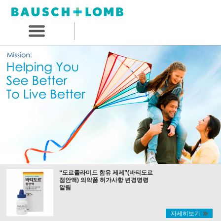
“도르졸라미드 함유 제제”(바티도르
점안액) 의약품 허가사항 변경명령
알림
자세히보기