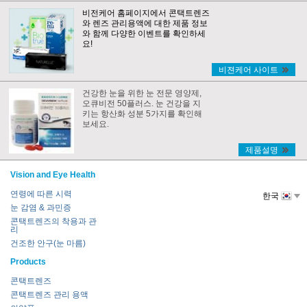
비전케어 홈페이지에서 콘택트렌즈
와 렌즈 관리용액에 대한 제품 정보
와 함께 다양한 이벤트를 확인하세
요!
비젼케어 사이트
건강한 눈을 위한 눈 전문 영양제,
오큐비전 50플러스. 눈 건강을 지
키는 항산화 성분 5가지를 확인해
보세요.
제품설명
Vision and Eye Health
연령에 따른 시력
한국
눈 감염 & 과민증
콘택트렌즈의 착용과 관
리
건조한 안구(눈 마름)
Products
콘택트렌즈
콘택트렌즈 관리 용액