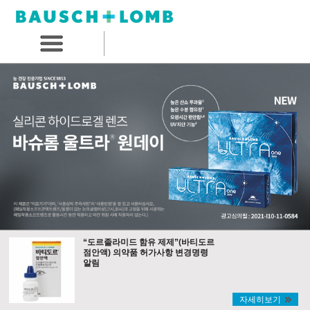
“도르졸라미드 함유 제제”(바티도르
점안액) 의약품 허가사항 변경명령
알림
자세히보기