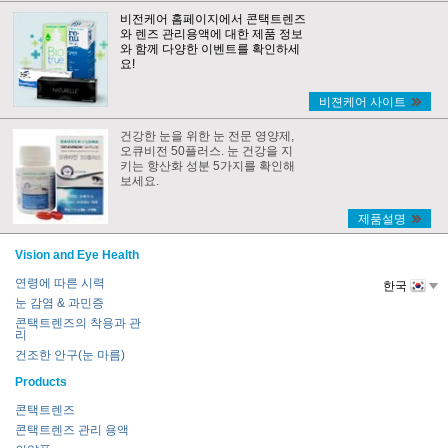
비전케어 홈페이지에서 콘택트렌즈
와 렌즈 관리용액에 대한 제품 정보
와 함께 다양한 이벤트를 확인하세
요!
비젼케어 사이트
건강한 눈을 위한 눈 전문 영양제,
오큐비전 50플러스. 눈 건강을 지
키는 항산화 성분 5가지를 확인해
보세요.
제품설명
Vision and Eye Health
연령에 따른 시력
한국
눈 감염 & 과민증
콘택트렌즈의 착용과 관
리
건조한 안구(눈 마름)
Products
콘택트렌즈
콘택트렌즈 관리 용액