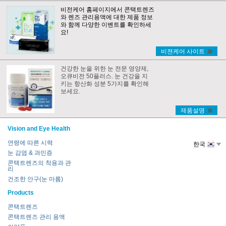
비전케어 홈페이지에서 콘택트렌즈
와 렌즈 관리용액에 대한 제품 정보
와 함께 다양한 이벤트를 확인하세
요!
비젼케어 사이트
건강한 눈을 위한 눈 전문 영양제,
오큐비전 50플러스. 눈 건강을 지
키는 항산화 성분 5가지를 확인해
보세요.
제품설명
Vision and Eye Health
연령에 따른 시력
한국
눈 감염 & 과민증
콘택트렌즈의 착용과 관
리
건조한 안구(눈 마름)
Products
콘택트렌즈
콘택트렌즈 관리 용액