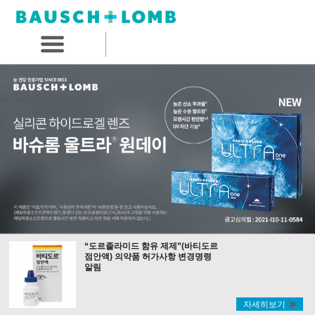
“도르졸라미드 함유 제제”(바티도르
점안액) 의약품 허가사항 변경명령
알림
자세히보기