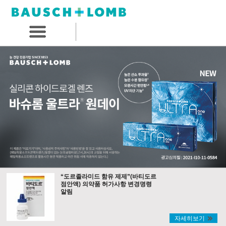
“도르졸라미드 함유 제제”(바티도르
점안액) 의약품 허가사항 변경명령
알림
자세히보기