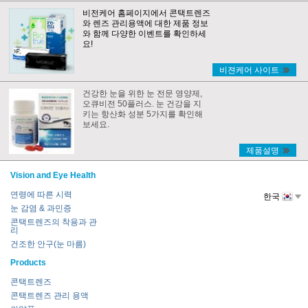
비전케어 홈페이지에서 콘택트렌즈
와 렌즈 관리용액에 대한 제품 정보
와 함께 다양한 이벤트를 확인하세
요!
비젼케어 사이트
건강한 눈을 위한 눈 전문 영양제,
오큐비전 50플러스. 눈 건강을 지
키는 항산화 성분 5가지를 확인해
보세요.
제품설명
Vision and Eye Health
연령에 따른 시력
한국
눈 감염 & 과민증
콘택트렌즈의 착용과 관
리
건조한 안구(눈 마름)
Products
콘택트렌즈
콘택트렌즈 관리 용액