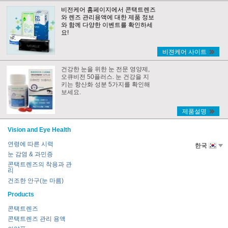
비전케어 홈페이지에서 콘택트렌즈
와 렌즈 관리용액에 대한 제품 정보
와 함께 다양한 이벤트를 확인하세
요!
비젼케어 사이트
건강한 눈을 위한 눈 전문 영양제,
오큐비전 50플러스. 눈 건강을 지
키는 항산화 성분 5가지를 확인해
보세요.
제품설명
Vision and Eye Health
연령에 따른 시력
한국
눈 감염 & 과민증
콘택트렌즈의 착용과 관
리
건조한 안구(눈 마름)
Products
콘택트렌즈
콘택트렌즈 관리 용액