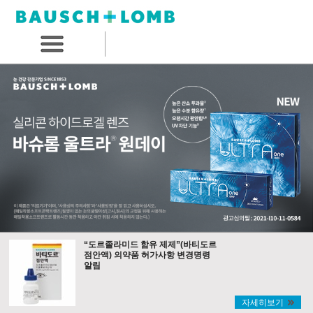
“도르졸라미드 함유 제제”(바티도르
점안액) 의약품 허가사항 변경명령
알림
자세히보기