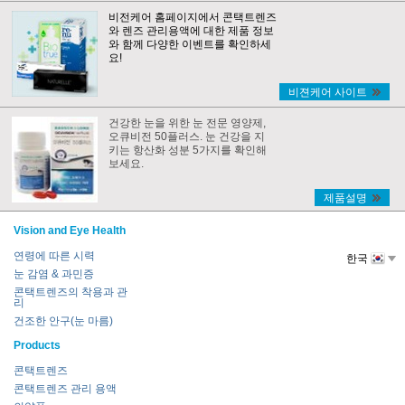
비전케어 홈페이지에서 콘택트렌즈
와 렌즈 관리용액에 대한 제품 정보
와 함께 다양한 이벤트를 확인하세
요!
비젼케어 사이트
건강한 눈을 위한 눈 전문 영양제,
오큐비전 50플러스. 눈 건강을 지
키는 항산화 성분 5가지를 확인해
보세요.
제품설명
Vision and Eye Health
연령에 따른 시력
한국
눈 감염 & 과민증
콘택트렌즈의 착용과 관
리
건조한 안구(눈 마름)
Products
콘택트렌즈
콘택트렌즈 관리 용액