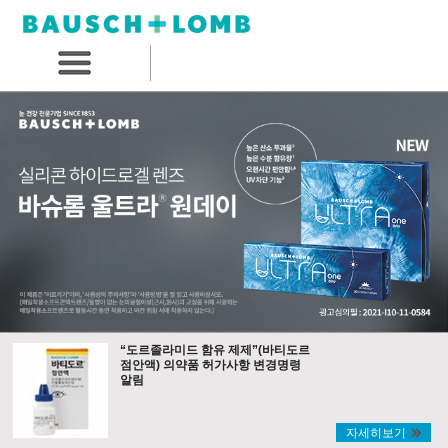
“도르졸라미드 함유 제제”(바티도르
점안액) 의약품 허가사항 변경명령
알림
자세히보기