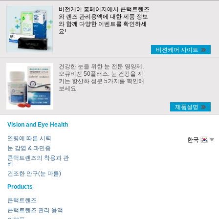
비전케어 홈페이지에서 콘택트렌즈
와 렌즈 관리용액에 대한 제품 정보
와 함께 다양한 이벤트를 확인하세
요!
비젼케어 사이트
건강한 눈을 위한 눈 전문 영양제,
오큐비전 50플러스. 눈 건강을 지
키는 항산화 성분 5가지를 확인해
보세요.
제품설명
Vision and Eye Health
연령에 따른 시력
한국
눈 감염 & 과민증
콘택트렌즈의 착용과 관
리
건조한 안구(눈 마름)
Products
콘택트렌즈
콘택트렌즈 관리 용액