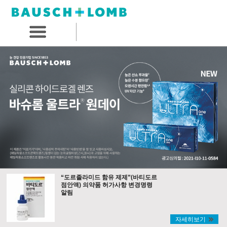
“도르졸라미드 함유 제제”(바티도르
점안액) 의약품 허가사항 변경명령
알림
자세히보기