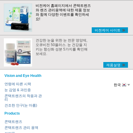
비전케어 홈페이지에서 콘택트렌즈
와 렌즈 관리용액에 대한 제품 정보
와 함께 다양한 이벤트를 확인하세
요!
비젼케어 사이트
건강한 눈을 위한 눈 전문 영양제,
오큐비전 50플러스. 눈 건강을 지
키는 항산화 성분 5가지를 확인해
보세요.
제품설명
Vision and Eye Health
연령에 따른 시력
한국
눈 감염 & 과민증
콘택트렌즈의 착용과 관
리
건조한 안구(눈 마름)
Products
콘택트렌즈
콘택트렌즈 관리 용액