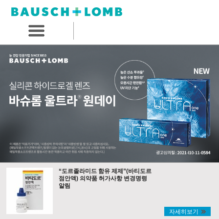
“도르졸라미드 함유 제제”(바티도르
점안액) 의약품 허가사항 변경명령
알림
자세히보기