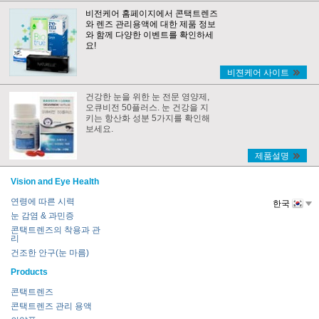
비전케어 홈페이지에서 콘택트렌즈
와 렌즈 관리용액에 대한 제품 정보
와 함께 다양한 이벤트를 확인하세
요!
비젼케어 사이트
건강한 눈을 위한 눈 전문 영양제,
오큐비전 50플러스. 눈 건강을 지
키는 항산화 성분 5가지를 확인해
보세요.
제품설명
Vision and Eye Health
연령에 따른 시력
한국
눈 감염 & 과민증
콘택트렌즈의 착용과 관
리
건조한 안구(눈 마름)
Products
콘택트렌즈
콘택트렌즈 관리 용액