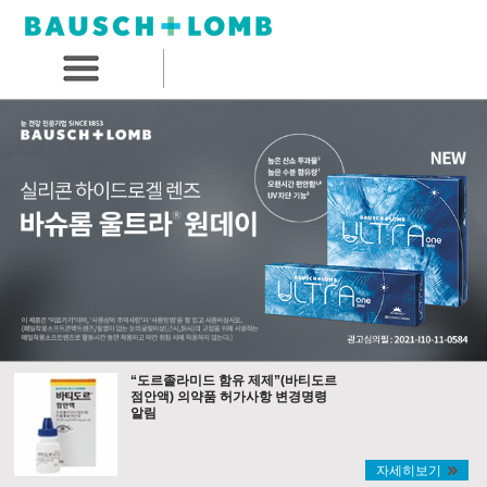
“도르졸라미드 함유 제제”(바티도르
점안액) 의약품 허가사항 변경명령
알림
자세히보기