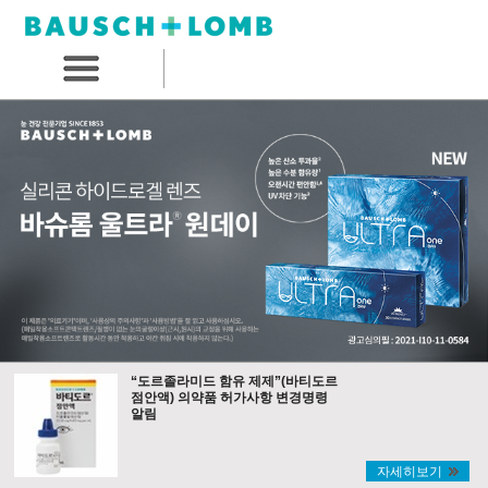
“도르졸라미드 함유 제제”(바티도르
점안액) 의약품 허가사항 변경명령
알림
자세히보기