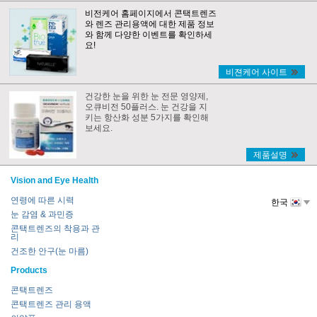
비전케어 홈페이지에서 콘택트렌즈
와 렌즈 관리용액에 대한 제품 정보
와 함께 다양한 이벤트를 확인하세
요!
비젼케어 사이트
건강한 눈을 위한 눈 전문 영양제,
오큐비전 50플러스. 눈 건강을 지
키는 항산화 성분 5가지를 확인해
보세요.
제품설명
Vision and Eye Health
연령에 따른 시력
한국
눈 감염 & 과민증
콘택트렌즈의 착용과 관
리
건조한 안구(눈 마름)
Products
콘택트렌즈
콘택트렌즈 관리 용액